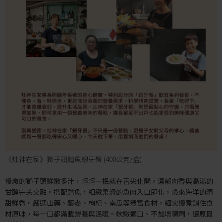
《灶神在家》獅子頭鱈魚銀牙餐 (400公克/盒)
慢燉的獅子頭鮮嫩多汁，輕輕一抿就在舌尖化開，濃郁肉香與高湯的
甘醇完美交融。搭配鱈魚，細緻柔滑的魚肉入口即化，帶來海洋的清
甜鮮香。嚴選山藥、藜麥、枸杞、南瓜等豐富食材，細火慢煮鎖住食
材原味，每一口都滿載營養與溫暖。軟嫩適口、不加增稠劑，還原最