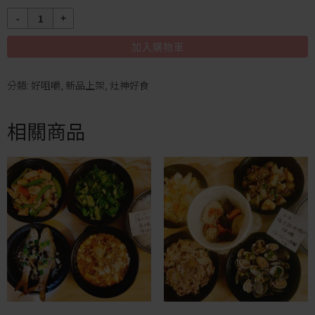
數
量
加入購物車
分類:
好咀嚼
,
新品上架
,
灶神好食
相關商品