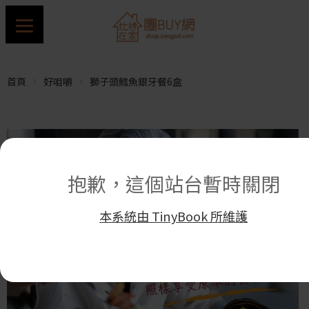
首頁
好咀嚼
獅子頭鱈魚銀牙餐6盒
抱歉，這個站台暫時關閉
本系統由 TinyBook 所維護