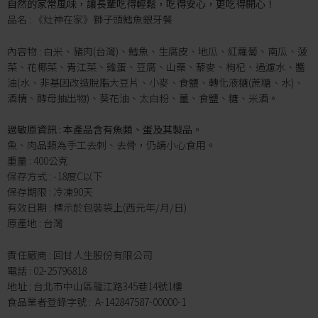
自然的家常風味，讓長輩吃得輕鬆，吃得安心，更吃得開心！
品名 : 《灶神在家》獅子頭鱈魚銀牙餐
內容物 : 白米、豬肉(台灣)、鱈魚、生腐皮、地瓜、紅蘿蔔、南瓜、菠
菜、花椰菜、青江菜、雞蛋、豆腐、山藥、藜麥、枸杞、過濾水、醬
油(水、非基因改造脫脂大豆片、小麥、食鹽、轉化液糖(蔗糖、水)、
酒精、酵母抽出物)、葵花油、太白粉、薑、食鹽、糖、米酒。
過敏原資訊 : 本產品含有魚類、蛋及其製品。
魚、肉品類為手工去刺、去骨，仍請小心食用。
重量 : 400公克
保存方式 : -18度C以下
保存期限 : 冷凍90天
有效日期 : 標示於包裝袋上(西元年/月/日)
原產地 : 台灣
責任廠商 : 回甘人生股份有限公司
電話 : 02-25796818
地址 : 台北市中山區龍江路345巷14號1樓
食品業者登錄字號 : A-142847587-00000-1