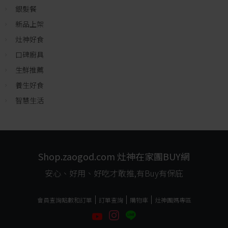
銀髮餐
新品上架
灶神好食
口碑廚具
生鮮推薦
養生好食
智慧生活
Shop.zaogod.com 灶神在家團BUY網
安心、好用、好吃才敢推,有Buy有保庇
會員查詢點數和訂單
訂單查詢
購物車
灶神團媽專區