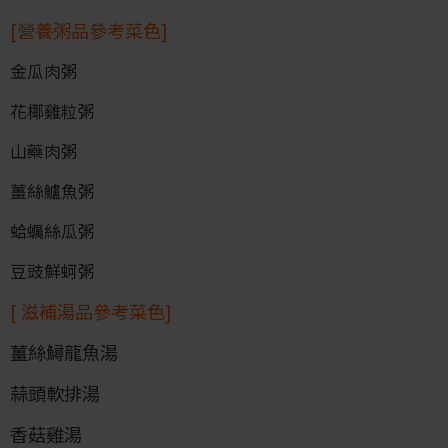
[營養粥品參考菜色]
金瓜肉粥
花椰雞粒粥
山藥肉粥
薑絲鱸魚粥
蛤蠣絲瓜粥
豆豉鮮蚵粥
[ 滋補湯品參考菜色]
薑絲鱘龍魚湯
蒜頭軟排湯
香菇雞湯