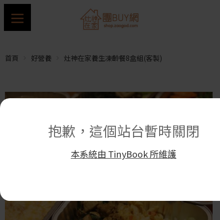
首頁
好營養
灶神在家養生凍齡餐8盒組(客製)
抱歉，這個站台暫時關閉
本系統由 TinyBook 所維護