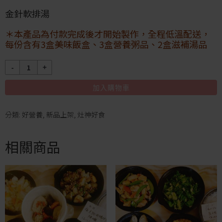
金針軟排湯
＊本產品為付款完成後才開始製作，全程低溫配送，
每份含有3盒美味飯盒、3盒營養粥品、2盒滋補湯品
數
量
加入購物車
分類:
好營養
,
新品上架
,
灶神好食
相關商品