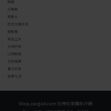
晚餐
生機餐
腎戰士
虎虎生風年菜
銀髮餐
新品上架
灶神好食
口碑廚具
生鮮推薦
養生好食
智慧生活
Shop.zaogod.com 灶神在家團BUY網