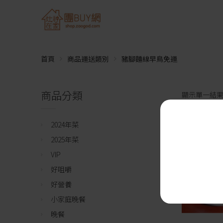
首頁
商品運送類別
豬腳麵線早鳥免運
商品分類
顯示單一結
2024年菜
2025年菜
VIP
好咀嚼
好營養
小家庭晚餐
晚餐