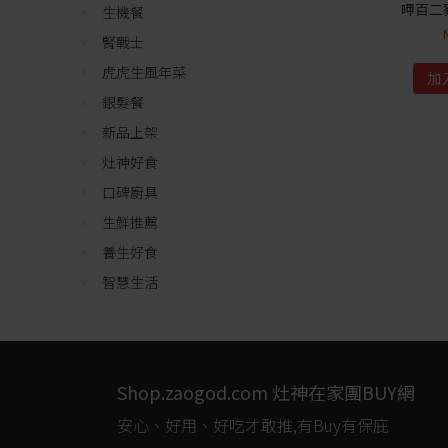
呷百二
生機餐
腎戰士
虎虎生風年菜
加
銀髮餐
新品上架
灶神好食
口碑廚具
生鮮推薦
養生好食
智慧生活
Shop.zaogod.com 灶神在家團BUY網
安心、好用、好吃才敢推,有Buy有保庇